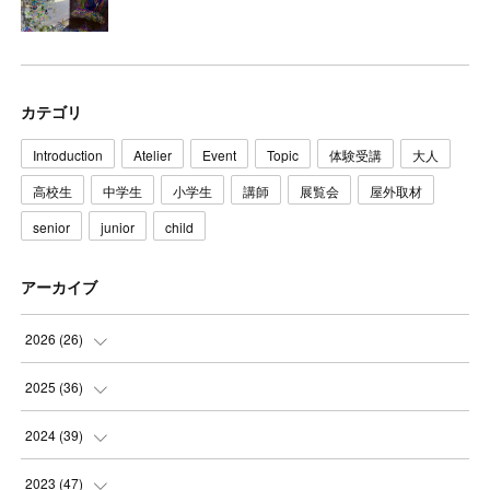
カテゴリ
Introduction
Atelier
Event
Topic
体験受講
大人
高校生
中学生
小学生
講師
展覧会
屋外取材
senior
junior
child
アーカイブ
2026
(
26
)
(
3
)
2025
(
36
)
(
5
)
(
3
)
2024
(
39
)
(
4
)
(
2
)
(
2
)
2023
(
47
)