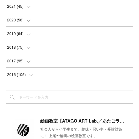
(
2
)
(
3
)
(
5
)
(
4
)
(
4
)
2021
(
45
)
(
3
)
(
4
)
(
3
)
(
5
)
(
6
)
(
4
)
2020
(
58
)
(
3
)
(
3
)
(
3
)
(
4
)
(
4
)
(
4
)
(
4
)
2019
(
64
)
(
3
)
(
3
)
(
4
)
(
3
)
(
4
)
(
4
)
(
5
)
2018
(
75
)
(
2
)
(
3
)
(
4
)
(
5
)
(
4
)
(
6
)
(
5
)
(
5
)
2017
(
95
)
(
2
)
(
3
)
(
4
)
(
3
)
(
4
)
(
4
)
(
6
)
(
6
)
(
7
)
2016
(
105
)
(
3
)
(
3
)
(
4
)
(
4
)
(
3
)
(
3
)
(
6
)
(
4
)
(
6
)
(
7
)
(
3
)
(
5
)
(
3
)
(
3
)
(
4
)
(
5
)
(
6
)
(
7
)
(
7
)
(
6
)
(
4
)
(
4
)
(
5
)
(
3
)
(
4
)
(
4
)
(
6
)
(
7
)
(
7
)
(
7
)
絵画教室【ATAGO ART Lab.／あたごラボ】
(
3
)
(
3
)
(
4
)
(
4
)
(
7
)
(
7
)
(
6
)
(
8
)
(
7
)
社会人から小学生まで、趣味・習い事・受験対策
(
4
)
に！ 上尾〜桶川の絵画教室です。
(
2
)
(
2
)
(
7
)
(
6
)
(
5
)