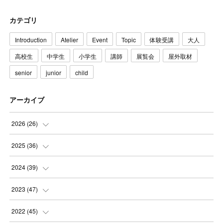
カテゴリ
Introduction
Atelier
Event
Topic
体験受講
大人
高校生
中学生
小学生
講師
展覧会
屋外取材
senior
junior
child
アーカイブ
2026
(
26
)
(
3
)
2025
(
36
)
(
5
)
(
3
)
2024
(
39
)
(
4
)
(
2
)
(
2
)
2023
(
47
)
(
6
)
(
4
)
(
2
)
(
3
)
2022
(
45
)