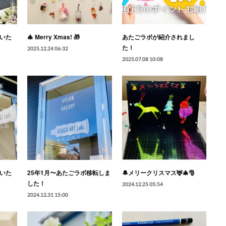
いいた
🎄 Merry Xmas! 🎁
あたごラボが紹介されまし
た！
2025.12.24 06:32
2025.07.08 10:08
いいた
25年1月〜あたごラボ移転しま
🔔メリークリスマス🦌🎄🎅
した！
2024.12.25 05:54
2024.12.31 15:00