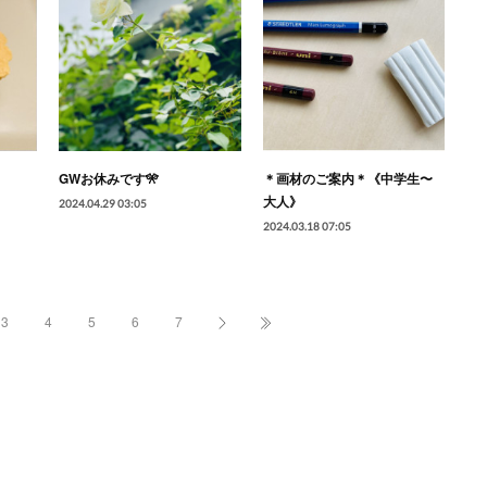
GWお休みです🎌
＊画材のご案内＊《中学生〜
大人》
2024.04.29 03:05
2024.03.18 07:05
3
4
5
6
7