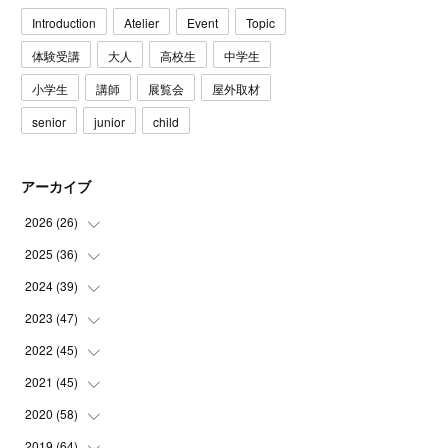
Introduction
Atelier
Event
Topic
体験受講
大人
高校生
中学生
小学生
講師
展覧会
屋外取材
senior
junior
child
アーカイブ
2026
(
26
)
2025
(
36
(
3
)
)
(
5
)
2024
(
39
(
3
)
)
(
4
)
(
2
)
2023
(
47
(
2
)
)
(
6
)
(
4
)
(
2
)
2022
(
45
(
3
)
)
(
2
)
(
3
)
(
5
)
(
4
)
2021
(
45
(
4
)
)
(
3
)
(
4
)
(
3
)
(
5
)
(
6
)
2020
(
58
(
4
)
)
(
3
)
(
3
)
(
3
)
(
4
)
(
4
)
(
4
)
2019
(
64
(
4
)
)