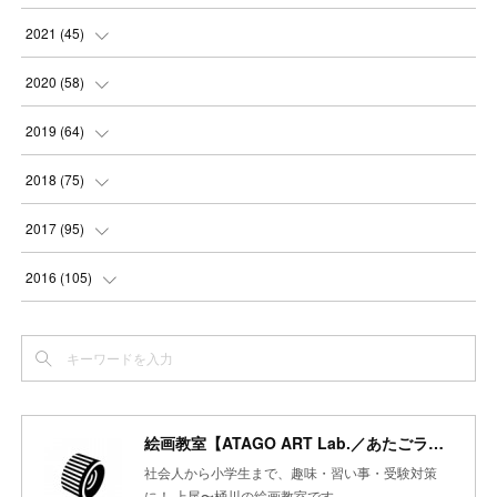
(
2
)
(
3
)
(
5
)
(
4
)
(
4
)
2021
(
45
)
(
3
)
(
4
)
(
3
)
(
5
)
(
6
)
(
4
)
2020
(
58
)
(
3
)
(
3
)
(
3
)
(
4
)
(
4
)
(
4
)
(
4
)
2019
(
64
)
(
3
)
(
3
)
(
4
)
(
3
)
(
4
)
(
4
)
(
5
)
2018
(
75
)
(
2
)
(
3
)
(
4
)
(
5
)
(
4
)
(
6
)
(
5
)
(
5
)
2017
(
95
)
(
2
)
(
3
)
(
4
)
(
3
)
(
4
)
(
4
)
(
6
)
(
6
)
(
7
)
2016
(
105
)
(
3
)
(
3
)
(
4
)
(
4
)
(
3
)
(
3
)
(
6
)
(
4
)
(
6
)
(
7
)
(
3
)
(
5
)
(
3
)
(
3
)
(
4
)
(
5
)
(
6
)
(
7
)
(
7
)
(
6
)
(
4
)
(
4
)
(
5
)
(
3
)
(
4
)
(
4
)
(
6
)
(
7
)
(
7
)
(
7
)
絵画教室【ATAGO ART Lab.／あたごラボ】
(
3
)
(
3
)
(
4
)
(
4
)
(
7
)
(
7
)
(
6
)
(
8
)
(
7
)
社会人から小学生まで、趣味・習い事・受験対策
(
4
)
に！ 上尾〜桶川の絵画教室です。