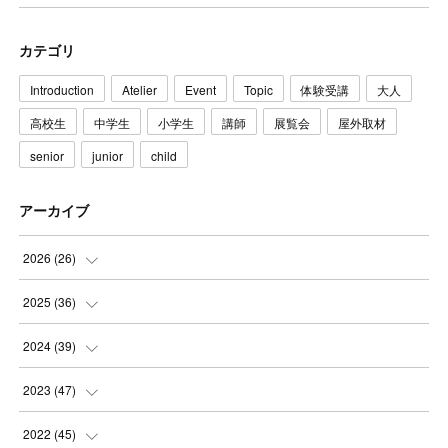
カテゴリ
Introduction
Atelier
Event
Topic
体験受講
大人
高校生
中学生
小学生
講師
展覧会
屋外取材
senior
junior
child
アーカイブ
2026
(
26
)
(
3
)
2025
(
36
)
(
5
)
(
3
)
2024
(
39
)
(
4
)
(
2
)
(
2
)
2023
(
47
)
(
6
)
(
4
)
(
2
)
(
3
)
2022
(
45
)