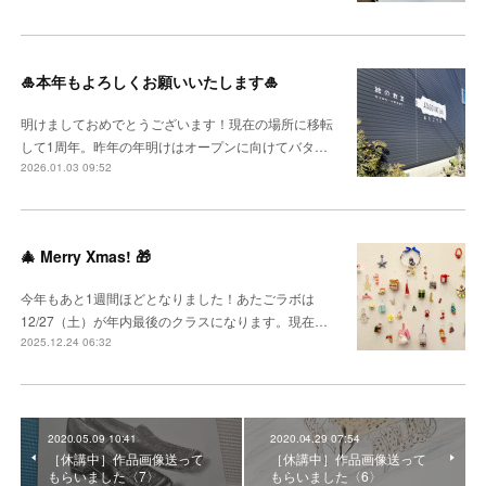
🎍本年もよろしくお願いいたします🎍
明けましておめでとうございます！現在の場所に移転
して1周年。昨年の年明けはオープンに向けてバタ…
2026.01.03 09:52
🎄 Merry Xmas! 🎁
今年もあと1週間ほどとなりました！あたごラボは
12/27（土）が年内最後のクラスになります。現在…
2025.12.24 06:32
2020.05.09 10:41
2020.04.29 07:54
［休講中］作品画像送って
［休講中］作品画像送って
もらいました〈7〉
もらいました〈6〉