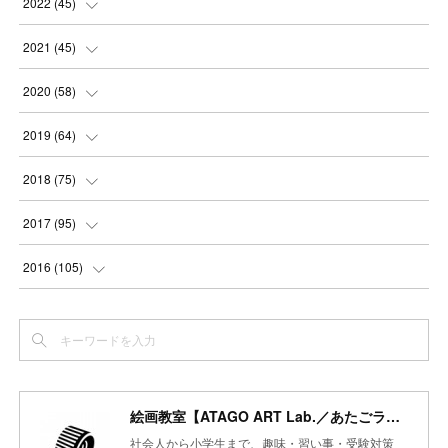
(
3
)
2022
(
45
)
(
2
)
(
3
)
(
5
)
(
4
)
(
4
)
2021
(
45
)
(
3
)
(
4
)
(
3
)
(
5
)
(
6
)
(
4
)
2020
(
58
)
(
3
)
(
3
)
(
3
)
(
4
)
(
4
)
(
4
)
(
4
)
2019
(
64
)
(
3
)
(
3
)
(
4
)
(
3
)
(
4
)
(
4
)
(
5
)
2018
(
75
)
(
2
)
(
3
)
(
4
)
(
5
)
(
4
)
(
6
)
(
5
)
(
5
)
2017
(
95
)
(
2
)
(
3
)
(
4
)
(
3
)
(
4
)
(
4
)
(
6
)
(
6
)
(
7
)
2016
(
105
)
(
3
)
(
3
)
(
4
)
(
4
)
(
3
)
(
3
)
(
6
)
(
4
)
(
6
)
(
7
)
(
3
)
(
5
)
(
3
)
(
3
)
(
4
)
(
5
)
(
6
)
(
7
)
(
7
)
(
6
)
(
4
)
(
4
)
(
5
)
(
3
)
(
4
)
(
4
)
(
6
)
(
7
)
(
7
)
(
7
)
絵画教室【ATAGO ART Lab.／あたごラボ】
(
3
)
(
3
)
(
4
)
(
4
)
(
7
)
(
7
)
(
6
)
(
8
)
(
7
)
社会人から小学生まで、趣味・習い事・受験対策