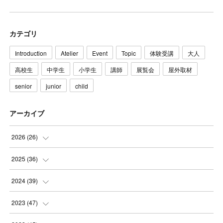
カテゴリ
Introduction
Atelier
Event
Topic
体験受講
大人
高校生
中学生
小学生
講師
展覧会
屋外取材
senior
junior
child
アーカイブ
2026
(
26
)
(
3
)
2025
(
36
)
(
5
)
(
3
)
2024
(
39
)
(
4
)
(
2
)
(
2
)
2023
(
47
)
(
6
)
(
4
)
(
2
)