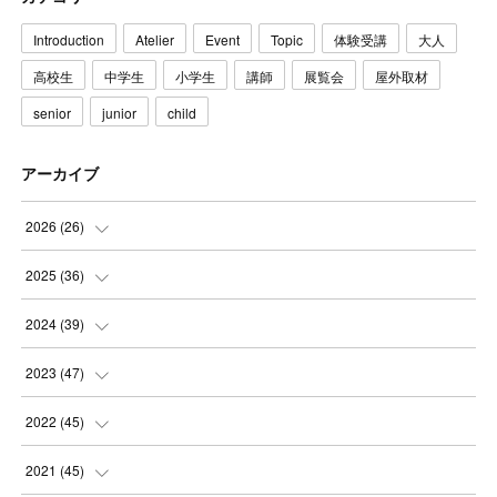
Introduction
Atelier
Event
Topic
体験受講
大人
高校生
中学生
小学生
講師
展覧会
屋外取材
senior
junior
child
アーカイブ
2026
(
26
)
(
3
)
2025
(
36
)
(
5
)
(
3
)
2024
(
39
)
(
4
)
(
2
)
(
2
)
2023
(
47
)
(
6
)
(
4
)
(
2
)
(
3
)
2022
(
45
)
(
2
)
(
3
)
(
5
)
(
4
)
(
4
)
2021
(
45
)