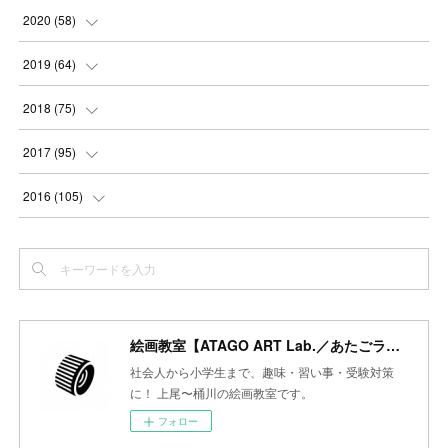
(
3
)
(
4
)
(
3
)
(
5
)
(
6
)
(
4
)
2020
(
58
)
(
3
)
(
3
)
(
3
)
(
4
)
(
4
)
(
4
)
(
4
)
2019
(
64
)
(
3
)
(
3
)
(
4
)
(
3
)
(
4
)
(
4
)
(
5
)
2018
(
75
)
(
2
)
(
3
)
(
4
)
(
5
)
(
4
)
(
6
)
(
5
)
(
5
)
2017
(
95
)
(
2
)
(
3
)
(
4
)
(
3
)
(
4
)
(
4
)
(
6
)
(
6
)
(
7
)
2016
(
105
)
(
3
)
(
3
)
(
4
)
(
4
)
(
3
)
(
3
)
(
6
)
(
4
)
(
6
)
(
7
)
(
3
)
(
5
)
(
3
)
(
3
)
(
4
)
(
5
)
(
6
)
(
7
)
(
7
)
(
6
)
(
4
)
(
4
)
(
5
)
(
3
)
(
4
)
(
4
)
(
6
)
(
7
)
(
7
)
(
7
)
絵画教室【ATAGO ART Lab.／あたごラボ】
(
3
)
(
3
)
(
4
)
(
4
)
(
7
)
(
7
)
(
6
)
(
8
)
(
7
)
社会人から小学生まで、趣味・習い事・受験対策
(
4
)
に！ 上尾〜桶川の絵画教室です。
(
2
)
(
2
)
(
7
)
(
6
)
(
5
)
(
8
)
(
7
)
フォロー
(
4
)
(
4
)
(
5
)
(
2
)
(
8
)
(
15
)