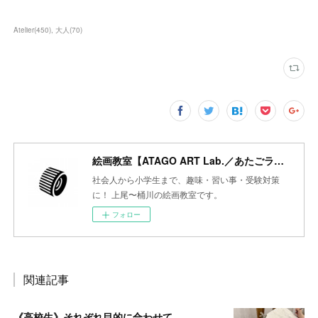
Atelier
(
450
)
大人
(
70
)
絵画教室【ATAGO ART Lab.／あたごラボ】
社会人から小学生まで、趣味・習い事・受験対策
に！ 上尾〜桶川の絵画教室です。
フォロー
関連記事
《高校生》それぞれ目的に合わせて