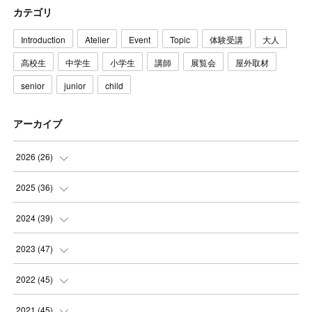
カテゴリ
Introduction
Atelier
Event
Topic
体験受講
大人
高校生
中学生
小学生
講師
展覧会
屋外取材
senior
junior
child
アーカイブ
2026
(
26
)
(
3
)
2025
(
36
)
(
5
)
(
3
)
2024
(
39
)
(
4
)
(
2
)
(
2
)
2023
(
47
)
(
6
)
(
4
)
(
2
)
(
3
)
2022
(
45
)
(
2
)
(
3
)
(
5
)
(
4
)
(
4
)
2021
(
45
)