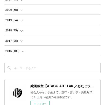
(
3
)
(
4
)
(
3
)
(
5
)
(
6
)
(
4
)
2020
(
58
)
(
3
)
(
3
)
(
3
)
(
4
)
(
4
)
(
4
)
(
4
)
2019
(
64
)
(
3
)
(
3
)
(
4
)
(
3
)
(
4
)
(
4
)
(
5
)
2018
(
75
)
(
2
)
(
3
)
(
4
)
(
5
)
(
4
)
(
6
)
(
5
)
(
5
)
2017
(
95
)
(
2
)
(
3
)
(
4
)
(
3
)
(
4
)
(
4
)
(
6
)
(
6
)
(
7
)
2016
(
105
)
(
3
)
(
3
)
(
4
)
(
4
)
(
3
)
(
3
)
(
6
)
(
4
)
(
6
)
(
7
)
(
3
)
(
5
)
(
3
)
(
3
)
(
4
)
(
5
)
(
6
)
(
7
)
(
7
)
(
6
)
(
4
)
(
4
)
(
5
)
(
3
)
(
4
)
(
4
)
(
6
)
(
7
)
(
7
)
(
7
)
絵画教室【ATAGO ART Lab.／あたごラボ】
(
3
)
(
3
)
(
4
)
(
4
)
(
7
)
(
7
)
(
6
)
(
8
)
(
7
)
社会人から小学生まで、趣味・習い事・受験対策
(
4
)
に！ 上尾〜桶川の絵画教室です。
(
2
)
(
2
)
(
7
)
(
6
)
(
5
)
(
8
)
(
7
)
フォロー