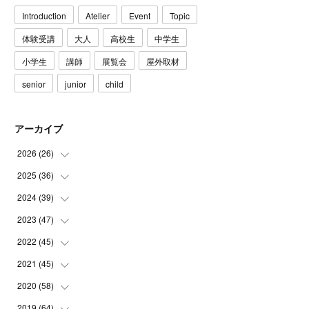
Introduction
Atelier
Event
Topic
体験受講
大人
高校生
中学生
小学生
講師
展覧会
屋外取材
senior
junior
child
アーカイブ
2026
(
26
)
2025
(
36
(
3
)
)
(
5
)
2024
(
39
(
3
)
)
(
4
)
(
2
)
2023
(
47
(
2
)
)
(
6
)
(
4
)
(
2
)
2022
(
45
(
3
)
)
(
2
)
(
3
)
(
5
)
(
4
)
2021
(
45
(
4
)
)
(
3
)
(
4
)
(
3
)
(
5
)
(
6
)
2020
(
58
(
4
)
)
(
3
)
(
3
)
(
3
)
(
4
)
(
4
)
(
4
)
2019
(
64
(
4
)
)