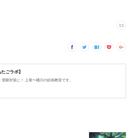
／あたごラボ】
・受験対策に！ 上尾〜桶川の絵画教室です。