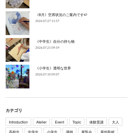
《8月》空席状況のご案内です🍉
2026.07.27 11:57
《中学生》自分の持ち物
2026.07.21 09:59
《小学生》透明な世界
2026.07.10 09:07
カテゴリ
Introduction
Atelier
Event
Topic
体験受講
大人
高校生
中学生
小学生
講師
展覧会
屋外取材