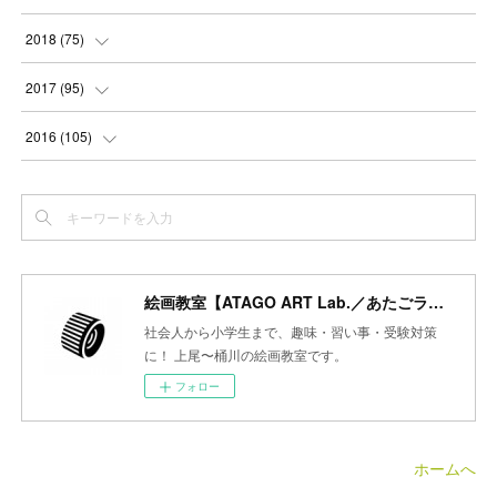
(
3
)
(
3
)
(
4
)
(
3
)
(
4
)
(
4
)
(
5
)
2018
(
75
)
(
2
)
(
3
)
(
4
)
(
5
)
(
4
)
(
6
)
(
5
)
(
5
)
2017
(
95
)
(
2
)
(
3
)
(
4
)
(
3
)
(
4
)
(
4
)
(
6
)
(
6
)
(
7
)
2016
(
105
)
(
3
)
(
3
)
(
4
)
(
4
)
(
3
)
(
3
)
(
6
)
(
4
)
(
6
)
(
7
)
(
3
)
(
5
)
(
3
)
(
3
)
(
4
)
(
5
)
(
6
)
(
7
)
(
7
)
(
6
)
(
4
)
(
4
)
(
5
)
(
3
)
(
4
)
(
4
)
(
6
)
(
7
)
(
7
)
(
7
)
絵画教室【ATAGO ART Lab.／あたごラボ】
(
3
)
(
3
)
(
4
)
(
4
)
(
7
)
(
7
)
(
6
)
(
8
)
(
7
)
社会人から小学生まで、趣味・習い事・受験対策
(
4
)
に！ 上尾〜桶川の絵画教室です。
(
2
)
(
2
)
(
7
)
(
6
)
(
5
)
(
8
)
(
7
)
フォロー
(
4
)
(
4
)
(
5
)
(
2
)
(
8
)
(
15
)
(
10
)
(
4
)
(
4
)
(
5
)
(
5
)
(
6
)
(
13
)
ホームへ