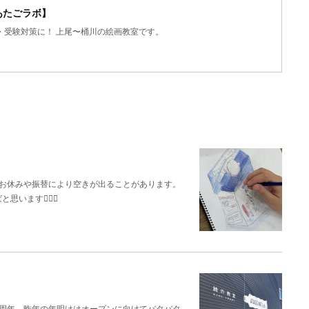
／あたごラボ】
・受験対策に！ 上尾〜桶川の絵画教室です。
はお休みや振替により空きが出ることがあります。
ます🙇🏻‍♂️
1周年。昨年の年明けはオープンに向けてバタバタ