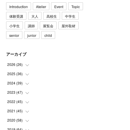
Introduction
Atelier
Event
Topic
体験受講
大人
高校生
中学生
小学生
講師
展覧会
屋外取材
senior
junior
child
アーカイブ
2026
(
26
)
2025
(
36
(
3
)
)
(
5
)
2024
(
39
(
3
)
)
(
4
)
(
2
)
2023
(
47
(
2
)
)
(
6
)
(
4
)
(
2
)
2022
(
45
(
3
)
)
(
2
)
(
3
)
(
5
)
(
4
)
2021
(
45
(
4
)
)
(
3
)
(
4
)
(
3
)
(
5
)
(
6
)
2020
(
58
(
4
)
)
(
3
)
(
3
)
(
3
)
(
4
)
(
4
)
(
4
)
2019
(
64
(
4
)
)