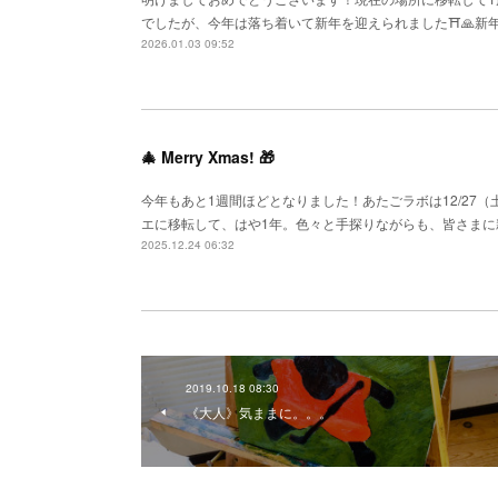
でしたが、今年は落ち着いて新年を迎えられました⛩️🙏新
2026.01.03 09:52
🎄 Merry Xmas! 🎁
今年もあと1週間ほどとなりました！あたごラボは12/27
エに移転して、はや1年。色々と手探りながらも、皆さま
2025.12.24 06:32
2019.10.18 08:30
《大人》気ままに。。。