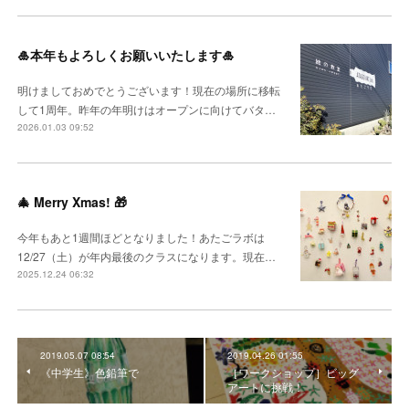
🎍本年もよろしくお願いいたします🎍
明けましておめでとうございます！現在の場所に移転
して1周年。昨年の年明けはオープンに向けてバタ…
2026.01.03 09:52
🎄 Merry Xmas! 🎁
今年もあと1週間ほどとなりました！あたごラボは
12/27（土）が年内最後のクラスになります。現在…
2025.12.24 06:32
2019.05.07 08:54
2019.04.26 01:55
《中学生》色鉛筆で
［ワークショップ］ビッグ
アートに挑戦！