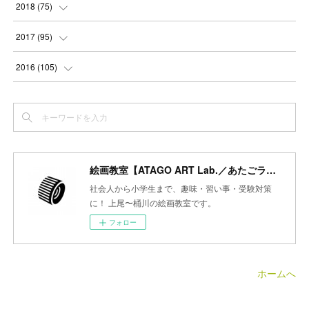
(
3
)
(
4
)
(
4
)
(
5
)
2018
(
75
)
(
2
)
(
3
)
(
4
)
(
5
)
(
4
)
(
6
)
(
5
)
(
5
)
2017
(
95
)
(
2
)
(
3
)
(
4
)
(
3
)
(
4
)
(
4
)
(
6
)
(
6
)
(
7
)
2016
(
105
)
(
3
)
(
3
)
(
4
)
(
4
)
(
3
)
(
3
)
(
6
)
(
4
)
(
6
)
(
7
)
(
3
)
(
5
)
(
3
)
(
3
)
(
4
)
(
5
)
(
6
)
(
7
)
(
7
)
(
6
)
(
4
)
(
4
)
(
5
)
(
3
)
(
4
)
(
4
)
(
6
)
(
7
)
(
7
)
(
7
)
絵画教室【ATAGO ART Lab.／あたごラボ】
(
3
)
(
3
)
(
4
)
(
4
)
(
7
)
(
7
)
(
6
)
(
8
)
(
7
)
社会人から小学生まで、趣味・習い事・受験対策
(
4
)
に！ 上尾〜桶川の絵画教室です。
(
2
)
(
2
)
(
7
)
(
6
)
(
5
)
(
8
)
(
7
)
フォロー
(
4
)
(
4
)
(
5
)
(
2
)
(
8
)
(
15
)
(
10
)
(
4
)
(
4
)
(
5
)
(
5
)
(
6
)
(
13
)
ホームへ
(
5
)
(
5
)
(
8
)
(
8
)
(
18
)