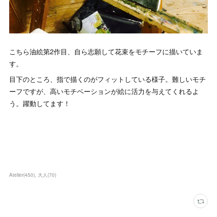
こちら油絵第2作目、自ら志願して花束をモチーフに描いていま
す。
目下のところ、指で描くのがフィットしている様子。難しいモチ
ーフですが、高いモチベーションが絵に活力を与えてくれるよ
う。躍動してます！
Atelier
(
450
)
大人
(
70
)