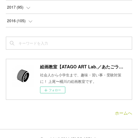
(
2
)
(
3
)
(
4
)
(
5
)
(
4
)
(
6
)
(
5
)
(
5
)
2017
(
95
)
(
2
)
(
3
)
(
4
)
(
3
)
(
4
)
(
4
)
(
6
)
(
6
)
(
7
)
2016
(
105
)
(
3
)
(
3
)
(
4
)
(
4
)
(
3
)
(
3
)
(
6
)
(
4
)
(
6
)
(
7
)
(
3
)
(
5
)
(
3
)
(
3
)
(
4
)
(
5
)
(
6
)
(
7
)
(
7
)
(
6
)
(
4
)
(
4
)
(
5
)
(
3
)
(
4
)
(
4
)
(
6
)
(
7
)
(
7
)
(
7
)
絵画教室【ATAGO ART Lab.／あたごラボ】
(
3
)
(
3
)
(
4
)
(
4
)
(
7
)
(
7
)
(
6
)
(
8
)
(
7
)
社会人から小学生まで、趣味・習い事・受験対策
(
4
)
に！ 上尾〜桶川の絵画教室です。
(
2
)
(
2
)
(
7
)
(
6
)
(
5
)
(
8
)
(
7
)
フォロー
(
4
)
(
4
)
(
5
)
(
2
)
(
8
)
(
15
)
(
10
)
(
4
)
(
4
)
(
5
)
(
5
)
(
6
)
(
13
)
ホームへ
(
5
)
(
5
)
(
8
)
(
8
)
(
18
)
(
5
)
(
7
)
(
8
)
(
30
)