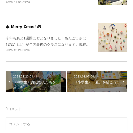
2026.01.03 09:52
🎄 Merry Xmas! 🎁
今年もあと1週間ほどとなりました！あたごラボは
12/27（土）が年内最後のクラスになります。現在…
2025.12.24 06:32
2023.08.23 01:41
2023.08.07 04:14
《中学生》身近な人たちを
《小学生》『夏』を描こう‼︎
描く#2
0
コメント