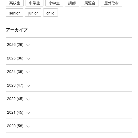
高校生
中学生
小学生
講師
展覧会
屋外取材
senior
junior
child
アーカイブ
2026
(
26
)
(
3
)
2025
(
36
)
(
5
)
(
3
)
2024
(
39
)
(
4
)
(
2
)
(
2
)
2023
(
47
)
(
6
)
(
4
)
(
2
)
(
3
)
2022
(
45
)
(
2
)
(
3
)
(
5
)
(
4
)
(
4
)
2021
(
45
)
(
3
)
(
4
)
(
3
)
(
5
)
(
6
)
(
4
)
2020
(
58
)
(
3
)
(
3
)
(
3
)
(
4
)
(
4
)