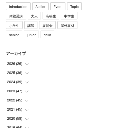
Introduction
Atelier
Event
Topic
体験受講
大人
高校生
中学生
小学生
講師
展覧会
屋外取材
senior
junior
child
アーカイブ
2026
(
26
)
2025
(
36
(
3
)
)
(
5
)
2024
(
39
(
3
)
)
(
4
)
(
2
)
2023
(
47
(
2
)
)
(
6
)
(
4
)
(
2
)
2022
(
45
(
3
)
)
(
2
)
(
3
)
(
5
)
(
4
)
2021
(
45
(
4
)
)
(
3
)
(
4
)
(
3
)
(
5
)
(
6
)
2020
(
58
(
4
)
)
(
3
)
(
3
)
(
3
)
(
4
)
(
4
)
(
4
)
2019
(
64
(
4
)
)