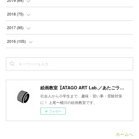
2019
(
64
)
(
3
)
(
3
)
(
4
)
(
3
)
(
4
)
(
4
)
(
5
)
2018
(
75
)
(
2
)
(
3
)
(
4
)
(
5
)
(
4
)
(
6
)
(
5
)
(
5
)
2017
(
95
)
(
2
)
(
3
)
(
4
)
(
3
)
(
4
)
(
4
)
(
6
)
(
6
)
(
7
)
2016
(
105
)
(
3
)
(
3
)
(
4
)
(
4
)
(
3
)
(
3
)
(
6
)
(
4
)
(
6
)
(
7
)
(
3
)
(
5
)
(
3
)
(
3
)
(
4
)
(
5
)
(
6
)
(
7
)
(
7
)
(
6
)
(
4
)
(
4
)
(
5
)
(
3
)
(
4
)
(
4
)
(
6
)
(
7
)
(
7
)
(
7
)
絵画教室【ATAGO ART Lab.／あたごラボ】
(
3
)
(
3
)
(
4
)
(
4
)
(
7
)
(
7
)
(
6
)
(
8
)
(
7
)
社会人から小学生まで、趣味・習い事・受験対策
(
4
)
に！ 上尾〜桶川の絵画教室です。
(
2
)
(
2
)
(
7
)
(
6
)
(
5
)
(
8
)
(
7
)
フォロー
(
4
)
(
4
)
(
5
)
(
2
)
(
8
)
(
15
)
(
10
)
(
4
)
(
4
)
(
5
)
(
5
)
(
6
)
(
13
)
ホームへ