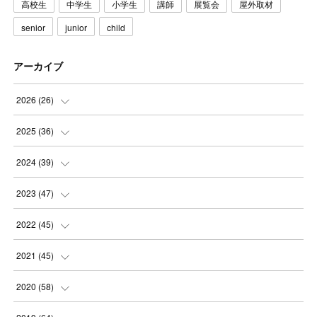
高校生
中学生
小学生
講師
展覧会
屋外取材
senior
junior
child
アーカイブ
2026
(
26
)
(
3
)
2025
(
36
)
(
5
)
(
3
)
2024
(
39
)
(
4
)
(
2
)
(
2
)
2023
(
47
)
(
6
)
(
4
)
(
2
)
(
3
)
2022
(
45
)
(
2
)
(
3
)
(
5
)
(
4
)
(
4
)
2021
(
45
)
(
3
)
(
4
)
(
3
)
(
5
)
(
6
)
(
4
)
2020
(
58
)
(
3
)
(
3
)
(
3
)
(
4
)
(
4
)
(
4
)
(
4
)