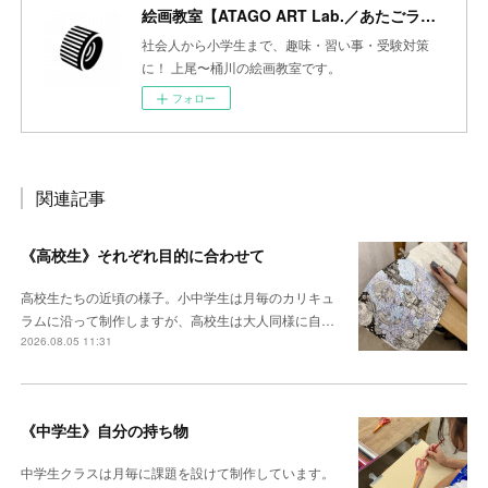
絵画教室【ATAGO ART Lab.／あたごラボ】
社会人から小学生まで、趣味・習い事・受験対策
に！ 上尾〜桶川の絵画教室です。
フォロー
関連記事
《高校生》それぞれ目的に合わせて
高校生たちの近頃の様子。小中学生は月毎のカリキュ
ラムに沿って制作しますが、高校生は大人同様に自…
2026.08.05 11:31
《中学生》自分の持ち物
中学生クラスは月毎に課題を設けて制作しています。