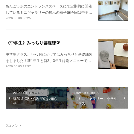
あたごラボのエントランススペースにて定期的に開催
しているミニギャラリーの展示の様子🖼️今回は中学…
2026.06.08 06:25
《中学生》みっちり基礎練🔰
中学生クラス、4〜5月にかけてはみっちりと基礎練習
をしました！新1年生と新2、3年生は別メニューで…
2026.06.03 11:37
2025.11.11 03:19
2025.09.12 09:09
講師 & OB・OG 展のお知ら
［ミニギャラリー］小学生
せ
クラス
0
コメント