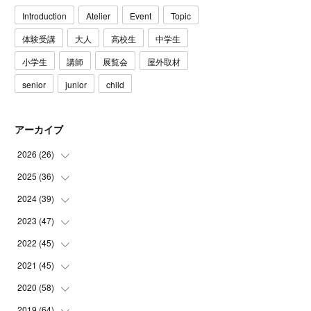
Introduction
Atelier
Event
Topic
体験受講
大人
高校生
中学生
小学生
講師
展覧会
屋外取材
senior
junior
child
アーカイブ
2026
(
26
)
2025
(
36
(
3
)
)
(
5
)
2024
(
39
(
3
)
)
(
4
)
(
2
)
2023
(
47
(
2
)
)
(
6
)
(
4
)
(
2
)
2022
(
45
(
3
)
)
(
2
)
(
3
)
(
5
)
(
4
)
2021
(
45
(
4
)
)
(
3
)
(
4
)
(
3
)
(
5
)
(
6
)
2020
(
58
(
4
)
)
(
3
)
(
3
)
(
3
)
(
4
)
(
4
)
(
4
)
2019
(
64
(
4
)
)