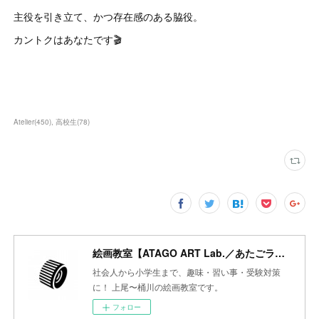
主役を引き立て、かつ存在感のある脇役。
カントクはあなたです🎬
Atelier
(
450
)
高校生
(
78
)
絵画教室【ATAGO ART Lab.／あたごラボ】
社会人から小学生まで、趣味・習い事・受験対策
に！ 上尾〜桶川の絵画教室です。
フォロー