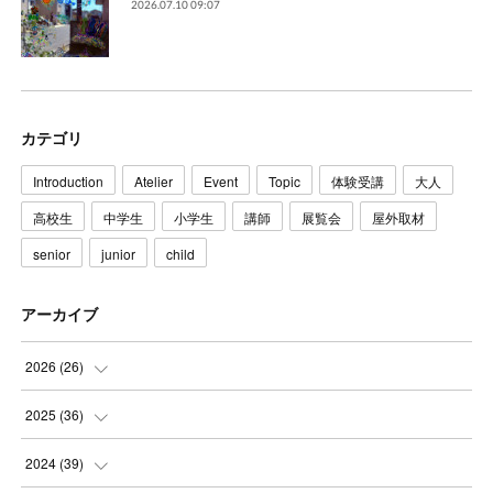
2026.07.10 09:07
カテゴリ
Introduction
Atelier
Event
Topic
体験受講
大人
高校生
中学生
小学生
講師
展覧会
屋外取材
senior
junior
child
アーカイブ
2026
(
26
)
(
3
)
2025
(
36
)
(
5
)
(
3
)
2024
(
39
)