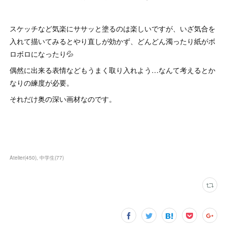
スケッチなど気楽にササッと塗るのは楽しいですが、いざ気合を
入れて描いてみるとやり直しが効かず、どんどん濁ったり紙がボ
ロボロになったり💦
偶然に出来る表情などもうまく取り入れよう…なんて考えるとか
なりの練度が必要。
それだけ奥の深い画材なのです。
Atelier
(
450
)
中学生
(
77
)