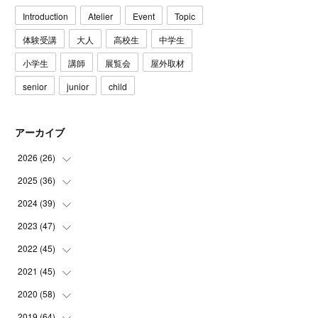
Introduction
Atelier
Event
Topic
体験受講
大人
高校生
中学生
小学生
講師
展覧会
屋外取材
senior
junior
child
アーカイブ
2026
(
26
)
2025
(
36
(
3
)
)
(
5
)
2024
(
39
(
3
)
)
(
4
)
(
2
)
2023
(
47
(
2
)
)
(
6
)
(
4
)
(
2
)
2022
(
45
(
3
)
)
(
2
)
(
3
)
(
5
)
(
4
)
2021
(
45
(
4
)
)
(
3
)
(
4
)
(
3
)
(
5
)
(
6
)
2020
(
58
(
4
)
)
(
3
)
(
3
)
(
3
)
(
4
)
(
4
)
(
4
)
2019
(
64
(
4
)
)