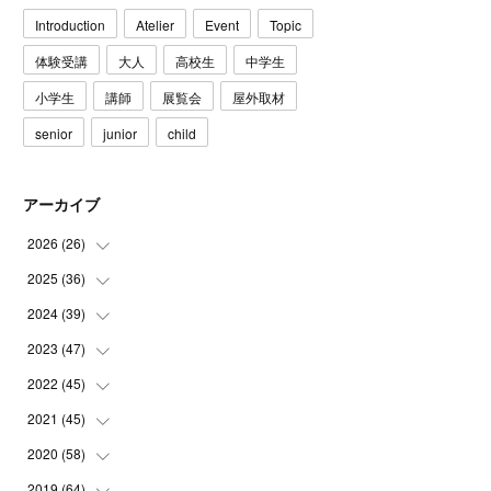
Introduction
Atelier
Event
Topic
体験受講
大人
高校生
中学生
小学生
講師
展覧会
屋外取材
senior
junior
child
アーカイブ
2026
(
26
)
2025
(
36
(
3
)
)
(
5
)
2024
(
39
(
3
)
)
(
4
)
(
2
)
2023
(
47
(
2
)
)
(
6
)
(
4
)
(
2
)
2022
(
45
(
3
)
)
(
2
)
(
3
)
(
5
)
(
4
)
2021
(
45
(
4
)
)
(
3
)
(
4
)
(
3
)
(
5
)
(
6
)
2020
(
58
(
4
)
)
(
3
)
(
3
)
(
3
)
(
4
)
(
4
)
(
4
)
2019
(
64
(
4
)
)