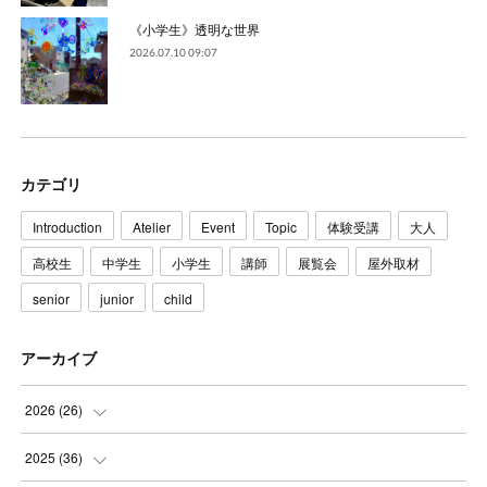
《小学生》透明な世界
2026.07.10 09:07
カテゴリ
Introduction
Atelier
Event
Topic
体験受講
大人
高校生
中学生
小学生
講師
展覧会
屋外取材
senior
junior
child
アーカイブ
2026
(
26
)
(
3
)
2025
(
36
)