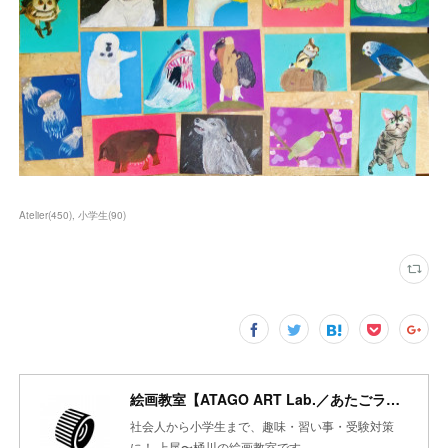
Atelier
(
450
)
小学生
(
90
)
絵画教室【ATAGO ART Lab.／あたごラボ】
社会人から小学生まで、趣味・習い事・受験対策
に！ 上尾〜桶川の絵画教室です。