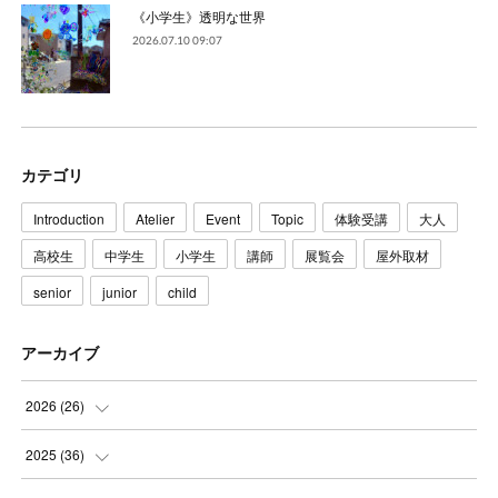
《小学生》透明な世界
2026.07.10 09:07
カテゴリ
Introduction
Atelier
Event
Topic
体験受講
大人
高校生
中学生
小学生
講師
展覧会
屋外取材
senior
junior
child
アーカイブ
2026
(
26
)
(
3
)
2025
(
36
)