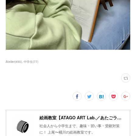
Atelier
(
450
)
中学生
(
77
)
絵画教室【ATAGO ART Lab.／あたごラボ】
社会人から小学生まで、趣味・習い事・受験対策
に！ 上尾〜桶川の絵画教室です。