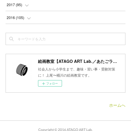
(
2
)
(
3
)
(
4
)
(
5
)
(
4
)
(
6
)
(
5
)
(
5
)
2017
(
95
)
(
2
)
(
3
)
(
4
)
(
3
)
(
4
)
(
4
)
(
6
)
(
6
)
(
7
)
2016
(
105
)
(
3
)
(
3
)
(
4
)
(
4
)
(
3
)
(
3
)
(
6
)
(
4
)
(
6
)
(
7
)
(
3
)
(
5
)
(
3
)
(
3
)
(
4
)
(
5
)
(
6
)
(
7
)
(
7
)
(
6
)
(
4
)
(
4
)
(
5
)
(
3
)
(
4
)
(
4
)
(
6
)
(
7
)
(
7
)
(
7
)
絵画教室【ATAGO ART Lab.／あたごラボ】
(
3
)
(
3
)
(
4
)
(
4
)
(
7
)
(
7
)
(
6
)
(
8
)
(
7
)
社会人から小学生まで、趣味・習い事・受験対策
(
4
)
に！ 上尾〜桶川の絵画教室です。
(
2
)
(
2
)
(
7
)
(
6
)
(
5
)
(
8
)
(
7
)
フォロー
(
4
)
(
4
)
(
5
)
(
2
)
(
8
)
(
15
)
(
10
)
(
4
)
(
4
)
(
5
)
(
5
)
(
6
)
(
13
)
ホームへ
(
5
)
(
5
)
(
8
)
(
8
)
(
18
)
(
5
)
(
7
)
(
8
)
(
30
)
Copyright © 2016 ATAGO ART Lab.