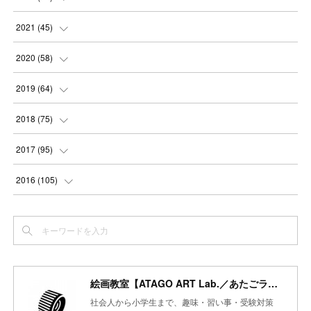
(
2
)
(
3
)
(
5
)
(
4
)
(
4
)
2021
(
45
)
(
3
)
(
4
)
(
3
)
(
5
)
(
6
)
(
4
)
2020
(
58
)
(
3
)
(
3
)
(
3
)
(
4
)
(
4
)
(
4
)
(
4
)
2019
(
64
)
(
3
)
(
3
)
(
4
)
(
3
)
(
4
)
(
4
)
(
5
)
2018
(
75
)
(
2
)
(
3
)
(
4
)
(
5
)
(
4
)
(
6
)
(
5
)
(
5
)
2017
(
95
)
(
2
)
(
3
)
(
4
)
(
3
)
(
4
)
(
4
)
(
6
)
(
6
)
(
7
)
2016
(
105
)
(
3
)
(
3
)
(
4
)
(
4
)
(
3
)
(
3
)
(
6
)
(
4
)
(
6
)
(
7
)
(
3
)
(
5
)
(
3
)
(
3
)
(
4
)
(
5
)
(
6
)
(
7
)
(
7
)
(
6
)
(
4
)
(
4
)
(
5
)
(
3
)
(
4
)
(
4
)
(
6
)
(
7
)
(
7
)
(
7
)
絵画教室【ATAGO ART Lab.／あたごラボ】
(
3
)
(
3
)
(
4
)
(
4
)
(
7
)
(
7
)
(
6
)
(
8
)
(
7
)
社会人から小学生まで、趣味・習い事・受験対策