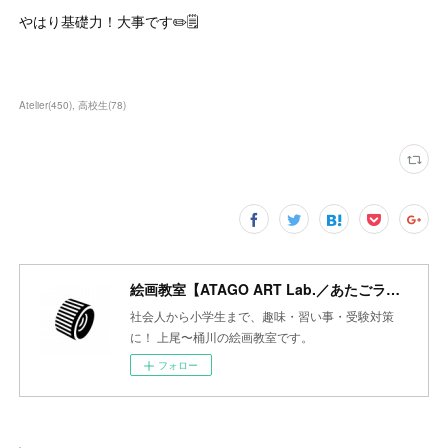
やはり基礎力！大事です✏️🗒️
Atelier
(
450
)
高校生
(
78
)
絵画教室【ATAGO ART Lab.／あたごラボ】
社会人から小学生まで、趣味・習い事・受験対策
に！ 上尾〜桶川の絵画教室です。
フォロー