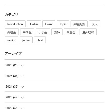
カテゴリ
Introduction
Atelier
Event
Topic
体験受講
大人
高校生
中学生
小学生
講師
展覧会
屋外取材
senior
junior
child
アーカイブ
2026
(
26
)
(
3
)
2025
(
36
)
(
5
)
(
3
)
2024
(
39
)
(
4
)
(
2
)
(
2
)
2023
(
47
)
(
6
)
(
4
)
(
2
)
(
3
)
2022
(
45
)