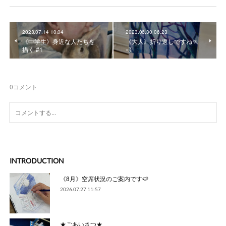
2023.07.14 10:04
2023.06.30 06:23
《中学生》身近な人たちを
《大人》折り返しですね🏃
描く #1
💨
0
コメント
INTRODUCTION
《8月》空席状況のご案内です🍉
2026.07.27 11:57
★ごあいさつ★