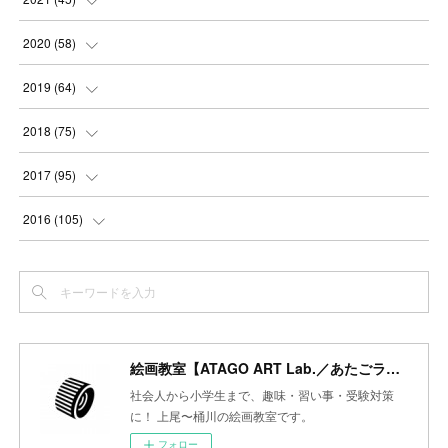
(
3
)
(
4
)
(
3
)
(
5
)
(
6
)
(
4
)
2020
(
58
)
(
3
)
(
3
)
(
3
)
(
4
)
(
4
)
(
4
)
(
4
)
2019
(
64
)
(
3
)
(
3
)
(
4
)
(
3
)
(
4
)
(
4
)
(
5
)
2018
(
75
)
(
2
)
(
3
)
(
4
)
(
5
)
(
4
)
(
6
)
(
5
)
(
5
)
2017
(
95
)
(
2
)
(
3
)
(
4
)
(
3
)
(
4
)
(
4
)
(
6
)
(
6
)
(
7
)
2016
(
105
)
(
3
)
(
3
)
(
4
)
(
4
)
(
3
)
(
3
)
(
6
)
(
4
)
(
6
)
(
7
)
(
3
)
(
5
)
(
3
)
(
3
)
(
4
)
(
5
)
(
6
)
(
7
)
(
7
)
(
6
)
(
4
)
(
4
)
(
5
)
(
3
)
(
4
)
(
4
)
(
6
)
(
7
)
(
7
)
(
7
)
絵画教室【ATAGO ART Lab.／あたごラボ】
(
3
)
(
3
)
(
4
)
(
4
)
(
7
)
(
7
)
(
6
)
(
8
)
(
7
)
社会人から小学生まで、趣味・習い事・受験対策
(
4
)
に！ 上尾〜桶川の絵画教室です。
(
2
)
(
2
)
(
7
)
(
6
)
(
5
)
(
8
)
(
7
)
フォロー