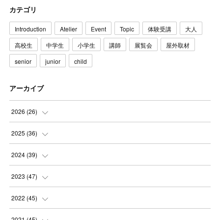
カテゴリ
Introduction
Atelier
Event
Topic
体験受講
大人
高校生
中学生
小学生
講師
展覧会
屋外取材
senior
junior
child
アーカイブ
2026
(
26
)
(
3
)
2025
(
36
)
(
5
)
(
3
)
2024
(
39
)
(
4
)
(
2
)
(
2
)
2023
(
47
)
(
6
)
(
4
)
(
2
)
(
3
)
2022
(
45
)
(
2
)
(
3
)
(
5
)
(
4
)
(
4
)
2021
(
45
)