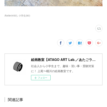
Atelier
(
450
)
小学生
(
90
)
絵画教室【ATAGO ART Lab.／あたごラボ】
社会人から小学生まで、趣味・習い事・受験対策
に！ 上尾〜桶川の絵画教室です。
フォロー
関連記事