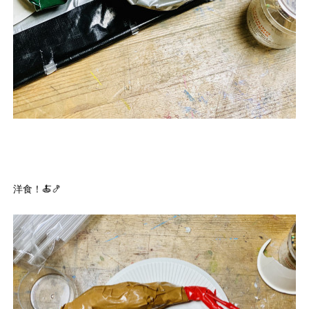
洋食！🍝🍤