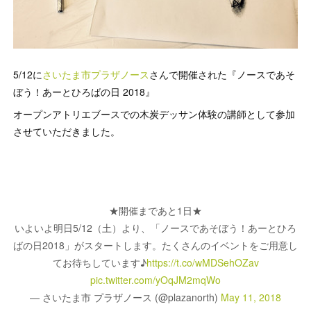
5/12に
さいたま市プラザノース
さんで開催された『ノースであそ
ぼう！あーとひろばの日 2018』
オープンアトリエブースでの木炭デッサン体験の講師として参加
させていただきました。
★開催まであと1日★
いよいよ明日5/12（土）より、「ノースであそぼう！あーとひろ
ばの日2018」がスタートします。たくさんのイベントをご用意し
てお待ちしています♪
https://t.co/wMDSehOZav
pic.twitter.com/yOqJM2mqWo
— さいたま市 プラザノース (@plazanorth)
May 11, 2018