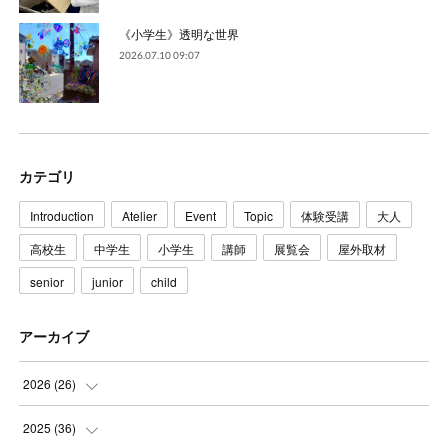
《小学生》透明な世界
2026.07.10 09:07
カテゴリ
Introduction
Atelier
Event
Topic
体験受講
大人
高校生
中学生
小学生
講師
展覧会
屋外取材
senior
junior
child
アーカイブ
2026
(
26
)
(
3
)
2025
(
36
)