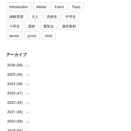
Introduction
Atelier
Event
Topic
体験受講
大人
高校生
中学生
小学生
講師
展覧会
屋外取材
senior
junior
child
アーカイブ
2026
(
26
)
2025
(
36
(
3
)
)
(
5
)
2024
(
39
(
3
)
)
(
4
)
(
2
)
2023
(
47
(
2
)
)
(
6
)
(
4
)
(
2
)
2022
(
45
(
3
)
)
(
2
)
(
3
)
(
5
)
(
4
)
2021
(
45
(
4
)
)
(
3
)
(
4
)
(
3
)
(
5
)
(
6
)
2020
(
58
(
4
)
)
(
3
)
(
3
)
(
3
)
(
4
)
(
4
)
(
4
)
2019
(
64
(
4
)
)