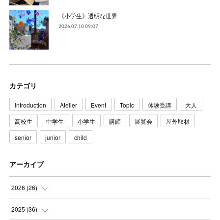
《小学生》透明な世界
2026.07.10 09:07
カテゴリ
Introduction
Atelier
Event
Topic
体験受講
大人
高校生
中学生
小学生
講師
展覧会
屋外取材
senior
junior
child
アーカイブ
2026
(
26
)
(
3
)
2025
(
36
)