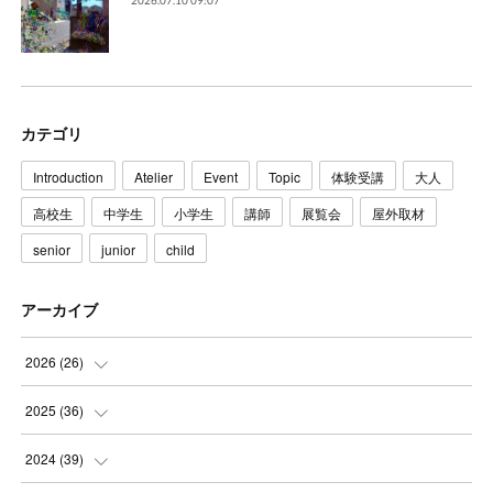
カテゴリ
Introduction
Atelier
Event
Topic
体験受講
大人
高校生
中学生
小学生
講師
展覧会
屋外取材
senior
junior
child
アーカイブ
2026
(
26
)
(
3
)
2025
(
36
)
(
5
)
(
3
)
2024
(
39
)