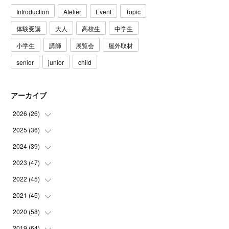
Introduction
Atelier
Event
Topic
体験受講
大人
高校生
中学生
小学生
講師
展覧会
屋外取材
senior
junior
child
アーカイブ
2026
(
26
)
2025
(
36
(
3
)
)
(
5
)
2024
(
39
(
3
)
)
(
4
)
(
2
)
2023
(
47
(
2
)
)
(
6
)
(
4
)
(
2
)
2022
(
45
(
3
)
)
(
2
)
(
3
)
(
5
)
(
4
)
2021
(
45
(
4
)
)
(
3
)
(
4
)
(
3
)
(
5
)
(
6
)
2020
(
58
(
4
)
)
(
3
)
(
3
)
(
3
)
(
4
)
(
4
)
(
4
)
2019
(
64
(
4
)
)