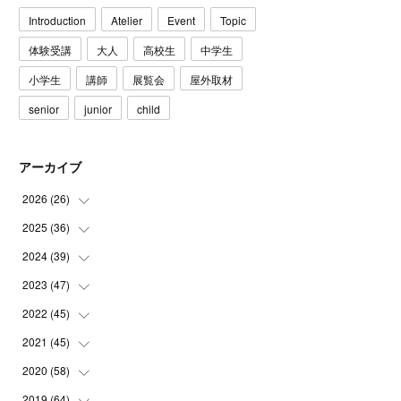
Introduction
Atelier
Event
Topic
体験受講
大人
高校生
中学生
小学生
講師
展覧会
屋外取材
senior
junior
child
アーカイブ
2026
(
26
)
2025
(
36
(
3
)
)
(
5
)
2024
(
39
(
3
)
)
(
4
)
(
2
)
2023
(
47
(
2
)
)
(
6
)
(
4
)
(
2
)
2022
(
45
(
3
)
)
(
2
)
(
3
)
(
5
)
(
4
)
2021
(
45
(
4
)
)
(
3
)
(
4
)
(
3
)
(
5
)
(
6
)
2020
(
58
(
4
)
)
(
3
)
(
3
)
(
3
)
(
4
)
(
4
)
(
4
)
2019
(
64
(
4
)
)