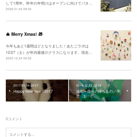
して1周年。昨年の年明けはオープンに向けてバタ…
2026.01.03 09:52
🎄 Merry Xmas! 🎁
今年もあと1週間ほどとなりました！あたごラボは
12/27（土）が年内最後のクラスになります。現在…
2025.12.24 06:32
2017.01.04 00:37
2016.12.26 22:56
Happy New Year ! 2017
油彩ー自分の持ちもの／学
生〈3〉
0
コメント