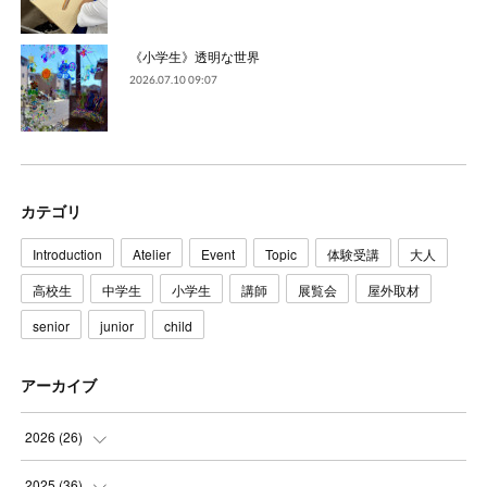
《小学生》透明な世界
2026.07.10 09:07
カテゴリ
Introduction
Atelier
Event
Topic
体験受講
大人
高校生
中学生
小学生
講師
展覧会
屋外取材
senior
junior
child
アーカイブ
2026
(
26
)
(
3
)
2025
(
36
)